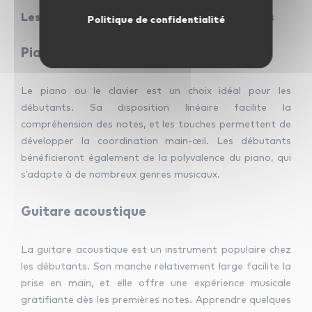
Les instruments de musique les plus évidents
Politique de confidentialité
Piano/Clavier
Le piano ou le clavier est un choix idéal pour les
débutants. Sa disposition linéaire facilite la
compréhension des notes, et les touches permettent de
développer la coordination main-œil. Les débutants
bénéficieront également de la polyvalence du piano, qui
s’adapte à de nombreux genres musicaux.
Guitare acoustique
La guitare acoustique est un instrument populaire chez
les débutants. Son manche relativement large facilite la
prise en main, et elle offre une expérience musicale
gratifiante dès les premières notes. Apprendre quelques