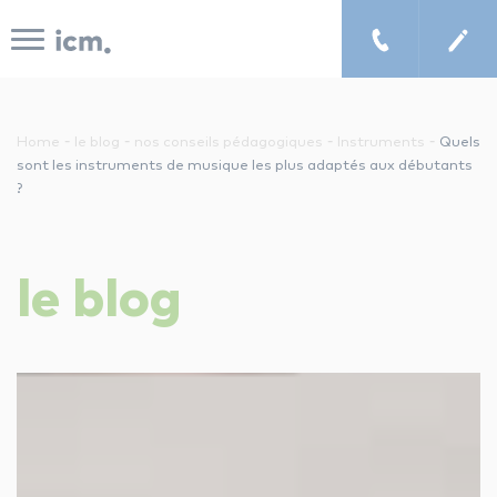
Panneau de gestion des cookies
-
-
-
-
Home
le blog
nos conseils pédagogiques
Instruments
Quels
sont les instruments de musique les plus adaptés aux débutants
?
le concept icm
cours de musique à domicile
le
blog
chercher un enseignant
les tarifs