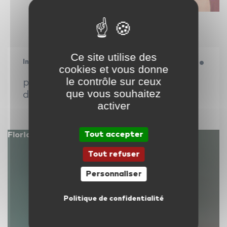
Ce site utilise des
Instruments
cookies et vous donne
le contrôle sur ceux
prêt.e à te rythmer dans tes cours
que vous souhaitez
de...
activer
Tout accepter
Floriane — 16 février 2024
Tout refuser
Personnaliser
Politique de confidentialité