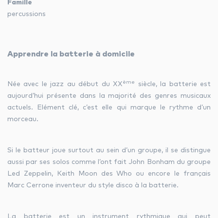
Famille
percussions
les autres activités d'icm
le blog
Apprendre la batterie à domicile
ème
Née avec le jazz au début du XX
siècle, la batterie est
les métiers d’icm
aujourd’hui présente dans la majorité des genres musicaux
actuels. Elément clé, c’est elle qui marque le rythme d’un
offres d’emploi
morceau.
contactez-nous !
Si le batteur joue surtout au sein d’un groupe, il se distingue
aussi par ses solos comme l’ont fait John Bonham du groupe
Led Zeppelin, Keith Moon des Who ou encore le français
Marc Cerrone inventeur du style disco à la batterie.
La batterie est un instrument rythmique qui peut