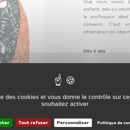
Que vous soyez dé
enfant, ado ou adult
le professeur idéa
convient. C’est 
atteindrez vos objecti
Dès 6 ans
Les professeu
ise des cookies et vous donne le contrôle sur 
souhaitez activer
pter
Tout refuser
Personnaliser
Politique de co