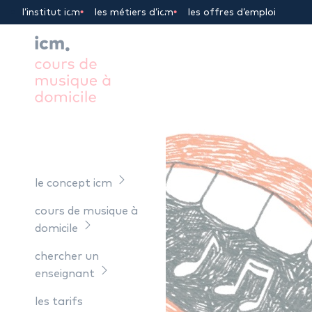
Panneau de gestion des cookies
l’institut icm
les métiers d’icm
les offres d’emploi
le concept icm
cours de musique à
domicile
chercher un
enseignant
les tarifs