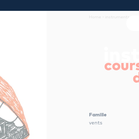
-
-
Home
instruments
ch
ins
cour
Famille
vents