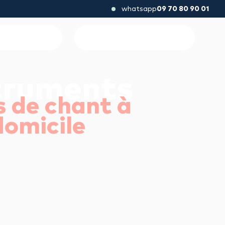
whatsapp
09 70 80 90 01
ant
truments
s de chant à
domicile