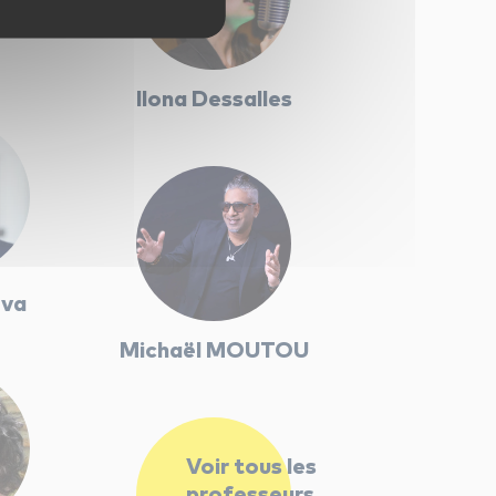
ylski
Ilona Dessalles
ova
Michaël MOUTOU
Voir tous les
professeurs