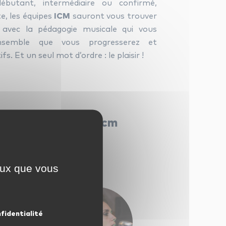
butant, intermédiaire ou confirmé,
e, les équipes
ICM
sauront vous trouver
l avec la pédagogie musicale qui vous
ensemble que vous progresserez et
fs. Et un seul mot d’ordre : le plaisir !
rs de chant chez icm
ceux que vous
nfidentialité