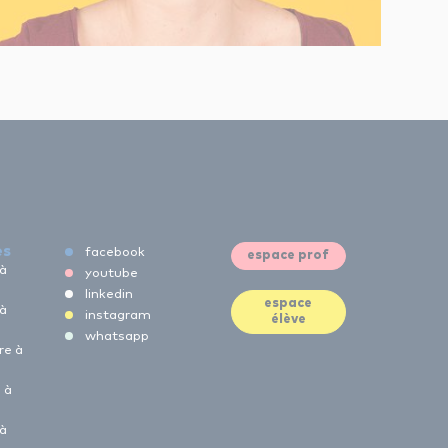
es
facebook
espace prof
 à
youtube
linkedin
espace
 à
instagram
élève
whatsapp
re à
 à
 à