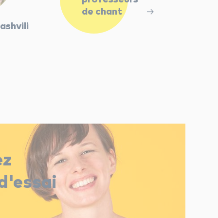
de chant
ashvili
ez
d'essai