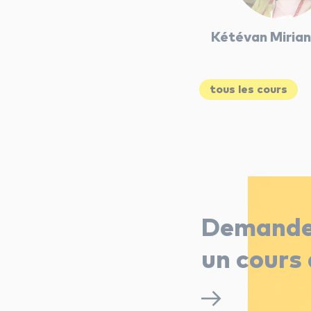
Kétévan Mirian
tous les cours
Demand
un cours 