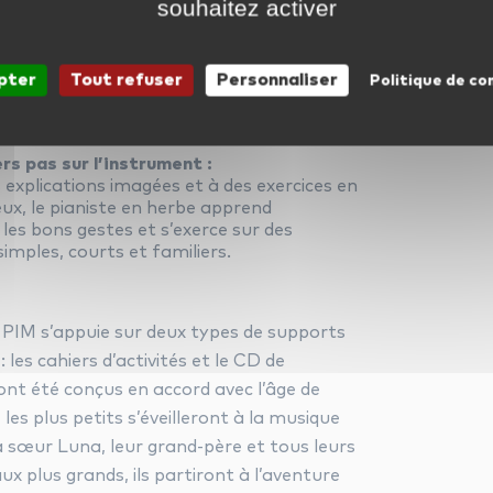
ique.
souhaitez activer
rte des instruments :
érence entre une flûte et un hautbois ? A
pter
Tout refuser
Personnaliser
Politique de co
son et l’image, l’enfant apprend à identifier
struments de l’orchestre.
rs pas sur l’instrument :
 explications imagées et à des exercices en
ux, le pianiste en herbe apprend
les bons gestes et s’exerce sur des
mples, courts et familiers.
PIM s’appuie sur deux types de supports
 les cahiers d’activités et le CD de
ont été conçus en accord avec l’âge de
, les plus petits s’éveilleront à la musique
a sœur Luna, leur grand-père et tous leurs
x plus grands, ils partiront à l’aventure