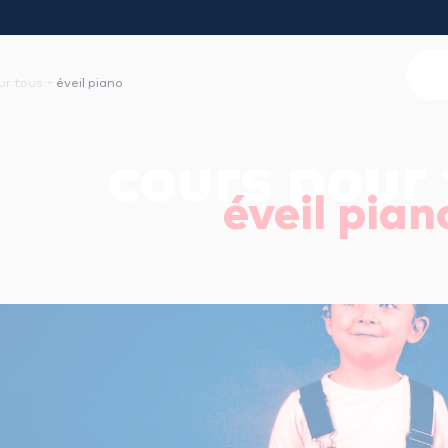
-
ur tous
éveil piano
cours pour
éveil pian