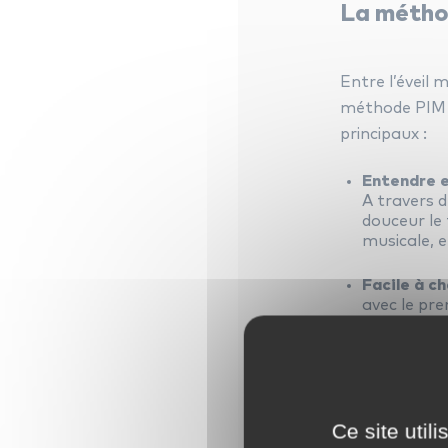
La méthod
Entre l’éveil 
méthode PIM s
principaux :
Entendre e
A travers d
douceur le 
musicale, e
Facile à c
avec le pre
l’apprentis
maîtriser e
Tout doux l
Adieu les d
Ce site util
douceur aux