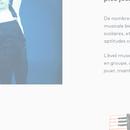
De nombreu
musicale bi
scolaires, 
aptitudes co
L’éveil mus
en groupe, à
jouer, maint