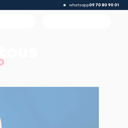
whatsapp
09 70 80 90 01
 tous
o