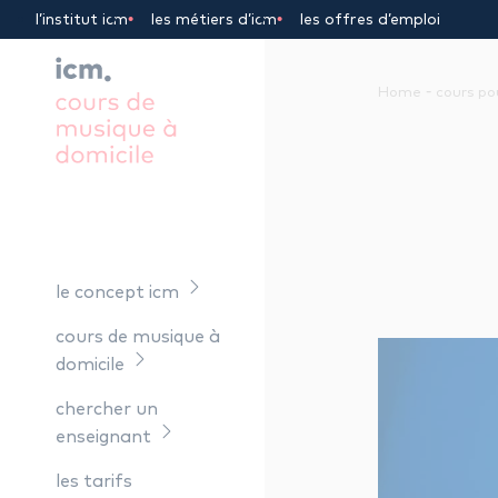
Panneau de gestion des cookies
l’institut icm
les métiers d’icm
les offres d’emploi
-
Home
cours po
le concept icm
cours de musique à
domicile
chercher un
enseignant
les tarifs