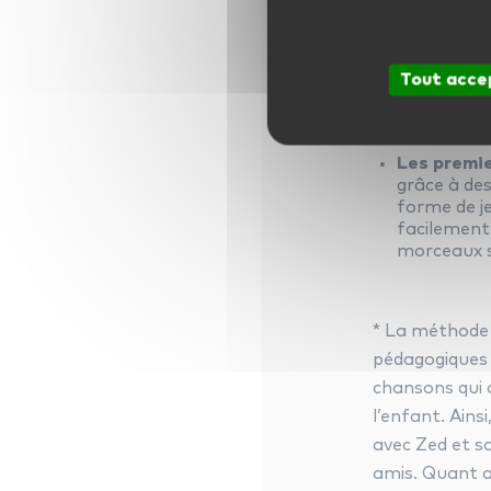
que la mus
La découve
quelle diff
Tout acce
travers le 
tous les in
Les premie
grâce à des
forme de je
facilement 
morceaux si
* La méthode 
pédagogiques :
chansons qui 
l’enfant. Ainsi
avec Zed et s
amis. Quant au