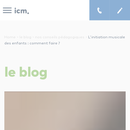
Panneau de gestion des cookies
-
-
-
Home
le blog
nos conseils pédagogiques
L'initiation musicale
des enfants : comment faire ?
le concept icm
le
blog
cours de musique à domicile
chercher un enseignant
les tarifs