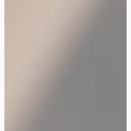
les autres activités d'icm
le blog
les métiers d’icm
offres d’emploi
contactez-nous !