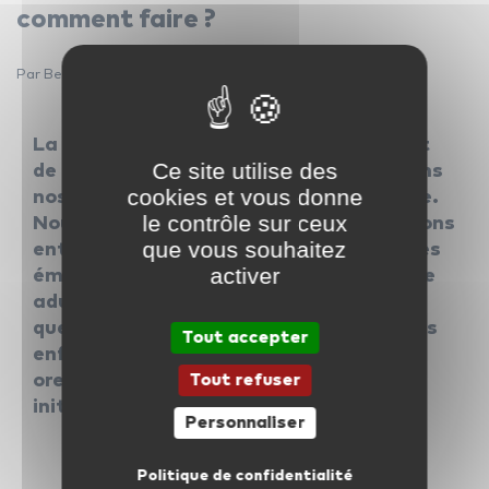
comment faire ?
Par Bertrand De le Vielleuze — 9 septembre 2019
La musique accompagne chaque instant
Ce site utilise des
de notre vie, du petit-matin à la nuit, dans
cookies et vous donne
nos moments de joie comme de tristesse.
le contrôle sur ceux
Nous l’écoutons seul ou nous la partageons
que vous souhaitez
entre amis. « la musique est la langue des
activer
émotions » Kant. Et c’est parce qu’à l’âge
adulte nous lui reconnaissons ses vertus
que nous voulons qu’elle accompagne nos
Tout accepter
enfants. Mais comment construire leur
Tout refuser
oreille ? A qui doit-on s’adresser pour les
initier ?
Personnaliser
Politique de confidentialité