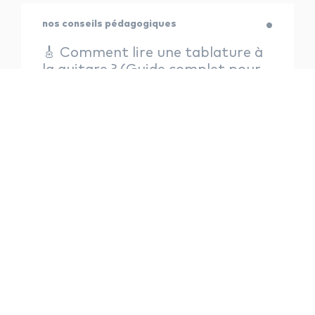
nos conseils pédagogiques
🎸 Comment lire une tablature à
la guitare ? (Guide complet pour
débutants)
Lucile Colas — 10 octobre 2025