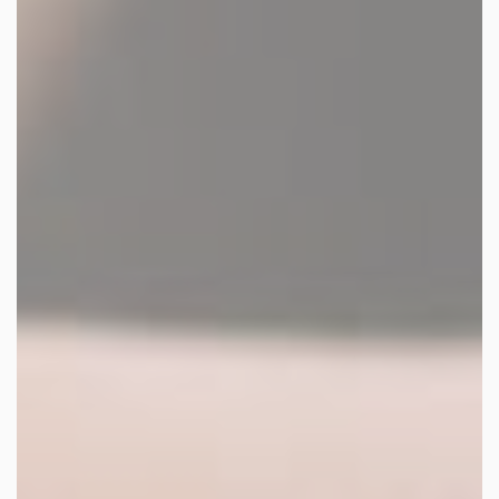
facebook
youtube
linkedin
instagram
whatsapp