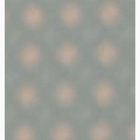
facebook
youtube
linkedin
instagram
whatsapp