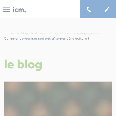
Panneau de gestion des cookies
-
-
-
-
Home
le blog
Instruments
nos conseils pédagogiques
Comment organiser son entraînement à la guitare ?
le concept icm
le
blog
cours de musique à domicile
chercher un enseignant
les tarifs