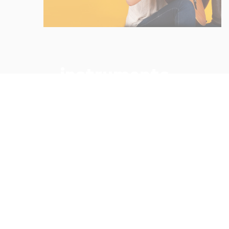
instruments
Vous aimerez aussi
instruments
🎸 Comment lire une tablature à
la guitare ? (Guide complet pour
débutants)
Lucile Colas — 10 octobre 2025