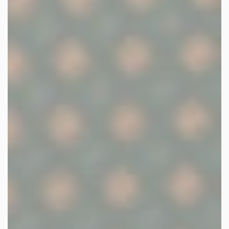
les autres activités d'icm
le blog
les métiers d’icm
offres d’emploi
contactez-nous !