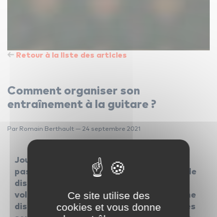
Retour à la liste des articles
Comment organiser son
entraînement à la guitare ?
Par Romain Berthault — 24 septembre 2021
Jouer de la guitare est et doit rester une
passion. Mais comme dans bon nombre de
disciplines, l’enthousiasme et la bonne
Ce site utilise des
volonté seuls ne suffisent pas. Une bonne
cookies et vous donne
discipline et un programme établi sont les