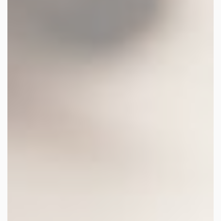
les autres activités d'icm
le blog
les métiers d’icm
offres d’emploi
contactez-nous !