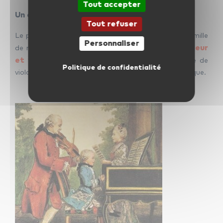
Tout accepter
Un contexte familial musical
Tout refuser
Le petit Mozart, né en 1756, faisait partie d’une famille
Personnaliser
professeur
de musiciens. Son père était compositeur,
et violoniste
. Il a notamment écrit une méthode de
Politique de confidentialité
violon qui était diffusée dans toute l’Europe à l’époque.
Mozart l’enfant génie