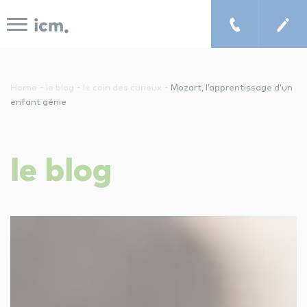
Panneau de gestion des cookies
-
-
-
Home
le blog
le coin des curieux
Mozart, l’apprentissage d’un
enfant génie
le concept icm
le
blog
cours de musique à domicile
chercher un enseignant
les tarifs