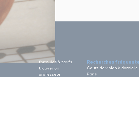
Recherches fréquent
formules & tarifs
Cours de violon à domicile
trouver un
Paris
professeur
Cours de chant à domicile
devenir enseignant
Paris
apprendre à jouer
Cours particuliers de guita
sique.fr
icm association
Paris
Cours particuliers de piano
Paris
Cours de violon à domicile
Lyon
Cours de chant à domicile
Lyon