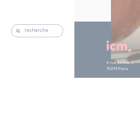
4 rue botzaris
75019 Paris
09 70 80 90 01
contact@icm-mu