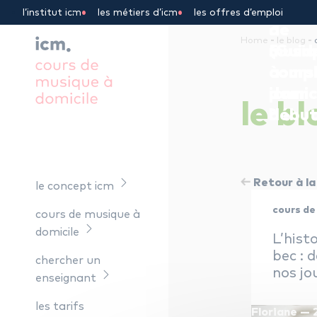
cours
cade
guita
Panneau de gestion des cookies
l’institut icm
les métiers d’icm
les offres d’emploi
de
de
?
-
-
Home
le blog
musiq
5
(Guid
à
cours
compl
domic
icm
pour
le
bl
?
!
début
Retour à la 
le concept icm
cours de
cours de musique à
domicile
L’histo
bec : d
chercher un
nos jo
enseignant
les tarifs
Floriane —