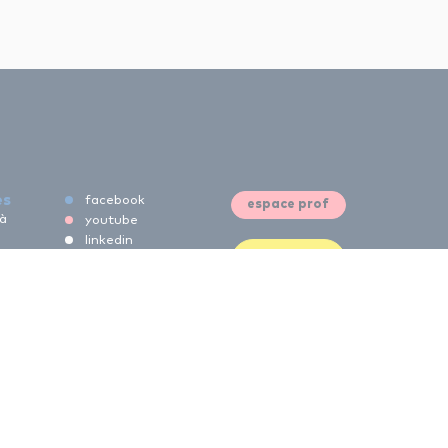
es
facebook
espace prof
 à
youtube
linkedin
espace
 à
instagram
élève
whatsapp
re à
 à
 à
 à