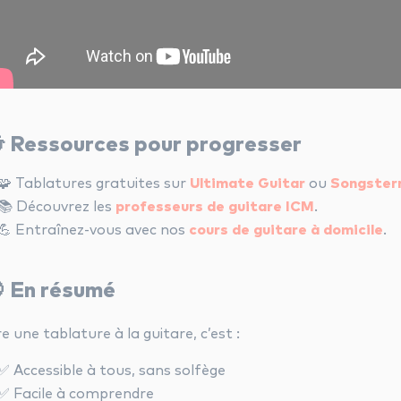
 Ressources pour progresser
🧩 Tablatures gratuites sur
Ultimate Guitar
ou
Songster
📚 Découvrez les
professeurs de guitare ICM
.
💪 Entraînez-vous avec nos
cours de guitare à domicile
.
 En résumé
re une tablature à la guitare, c’est :
✅ Accessible à tous, sans solfège
✅ Facile à comprendre