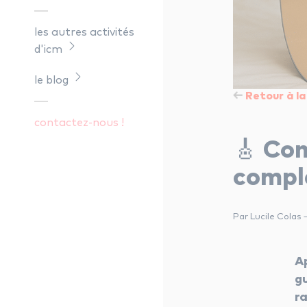
les autres activités
d'icm
le blog
Retour à la 
contactez-nous !
🎸 Com
compl
Par Lucile Colas
Ap
g
r