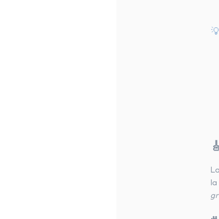


La
la
gr