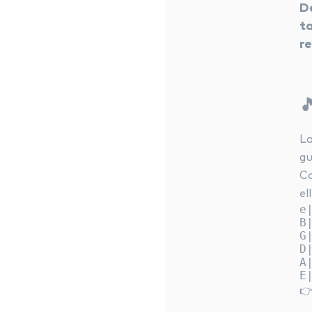
D
t
r

L
gu
Co
el
e
B
G
D
A
👉