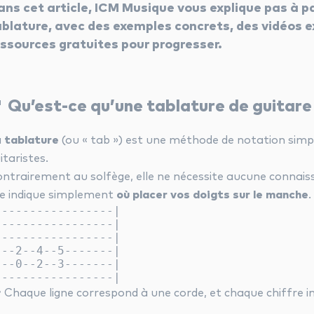
ans cet article, ICM Musique vous explique pas à 
ablature, avec des exemples concrets, des vidéos e
essources gratuites pour progresser.
 Qu’est-ce qu’une tablature de guitare
a
tablature
(ou « tab ») est une méthode de notation simpli
itaristes.
ntrairement au solfège, elle ne nécessite aucune connaiss
le indique simplement
où placer vos doigts sur le manche
.
|----------------|

|----------------|

|----------------|

|--2--4--5-------|

|--0--2--3-------|

 Chaque ligne correspond à une corde, et chaque chiffre ind