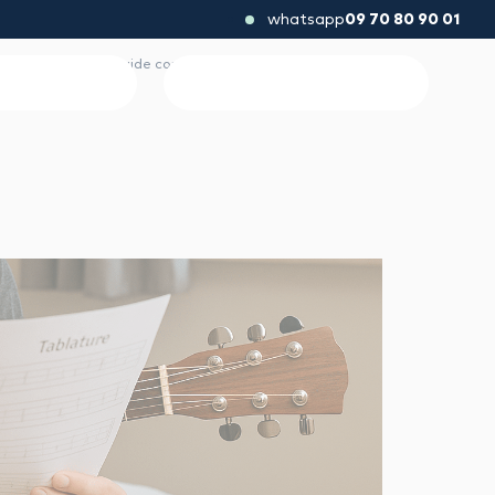
whatsapp
09 70 80 90 01
e à la guitare ? (Guide complet pour débutants)