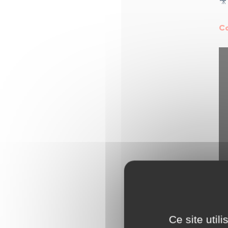

Co
Ce site util