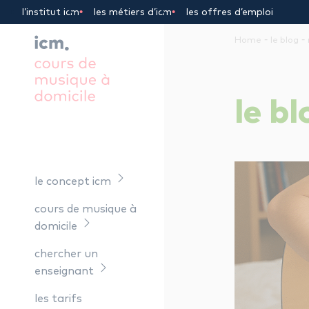
Panneau de gestion des cookies
l’institut icm
les métiers d’icm
les offres d’emploi
-
-
Home
le blog
le
bl
le concept icm
cours de musique à
domicile
chercher un
enseignant
les tarifs