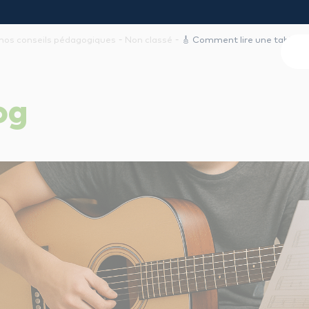
-
-
nos conseils pédagogiques
Non classé
🎸 Comment lire une tablatur
og