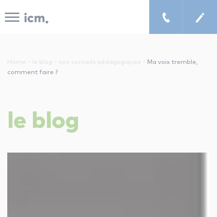
Panneau de gestion des cookies
-
-
-
Home
le blog
nos conseils pédagogiques
Ma voix tremble,
comment faire ?
le concept icm
le
blog
cours de musique à domicile
chercher un enseignant
les tarifs