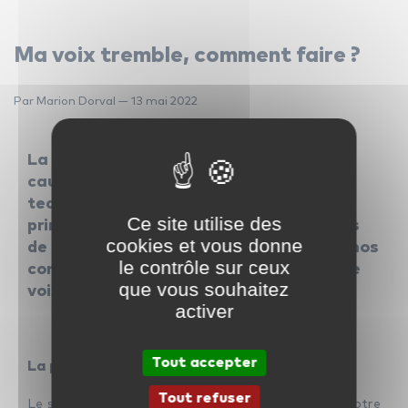
Ma voix tremble, comment faire ?
Par Marion Dorval — 13 mai 2022
La voix qui tremble, c’est un vrai
cauchemar pour les chanteurs. La
technique peut y remédier mais ce qui
Ce site utilise des
prime c’est la confiance en soi. Les cours
cookies et vous donne
de chant sont là pour vous y aider. Voici nos
le contrôle sur ceux
conseils pour être plus à l’aise avec votre
que vous souhaitez
voix.
activer
Tout accepter
La posture et l’ancrage
Tout refuser
Le son de votre voix sortira de façon plus nette si votre