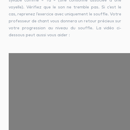
syllabe comme « Ta » (une consonne associée à une
voyelle). Vérifiez que le son ne tremble pas. Si c’est le
cas, reprenez l’exercice avec uniquement le souffle. Votre
professeur de chant vous donnera un retour précieux sur
votre progression au niveau du souffle. La vidéo ci-
dessous peut aussi vous aider :