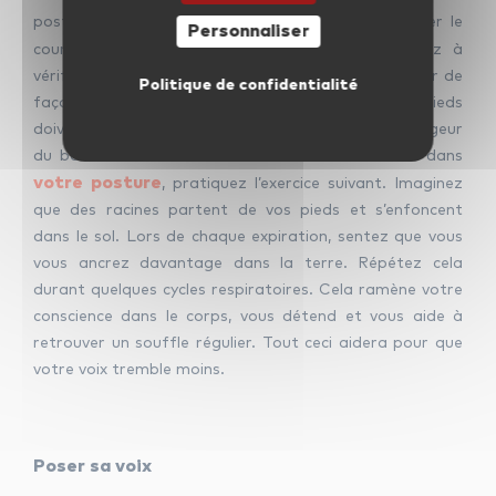
posture est stable et ancrée.
Avant de commencer le
Personnaliser
professeur de chant
cours avec votre
, pensez à
vérifier votre position. Tenez-vous droit sans raideur de
Politique de confidentialité
façon à ce que vos épaules soient dégagées. Vos pieds
doivent être bien à plat sur le sol, écartés de la largeur
du bassin. Pour vous aider à vous sentir sécurisé dans
votre posture
, pratiquez l’exercice suivant. Imaginez
que des racines partent de vos pieds et s’enfoncent
dans le sol. Lors de chaque expiration, sentez que vous
vous ancrez davantage dans la terre. Répétez cela
durant quelques cycles respiratoires. Cela ramène votre
conscience dans le corps, vous détend et vous aide à
retrouver un souffle régulier. Tout ceci aidera pour que
votre voix tremble moins.
Poser sa voix