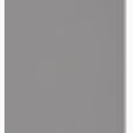
les autres activités d'icm
le blog
les métiers d’icm
offres d’emploi
contactez-nous !