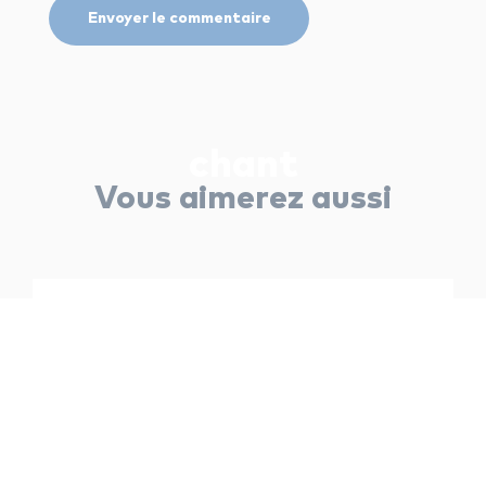
chant
Vous aimerez aussi
chant
Les secrets de la chanson I’m still
standing d’Elton John
Lucile Colas — 29 juillet 2024