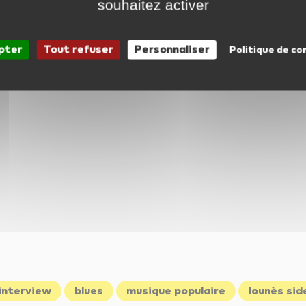
souhaitez activer
pter
Tout refuser
Personnaliser
Politique de co
interview
blues
musique populaire
lounès sid