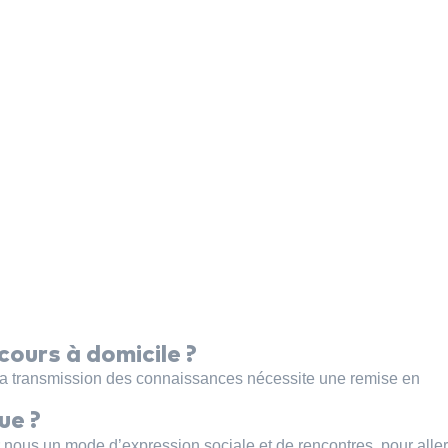
cours à domicile ?
r la transmission des connaissances nécessite une remise en
ue ?
r nous un mode d’expression sociale et de rencontres, pour aller