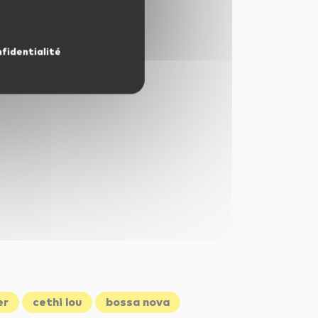
nfidentialité
er
cethi lou
bossa nova