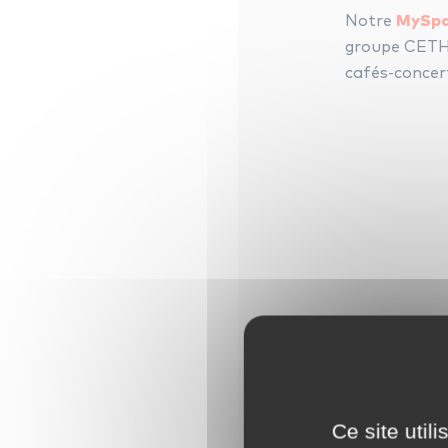
Notre
MySp
groupe CETHI 
cafés-concert
Ce site util