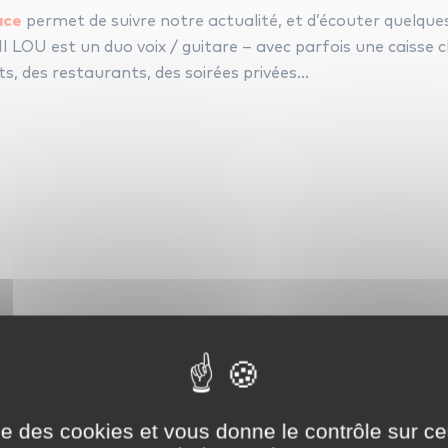
ace
permet de suivre notre actualité, et d’écouter quelqu
LOU est un duo voix / guitare – avec parfois une caisse cl
s, des restaurants, des soirées privées…
ise des cookies et vous donne le contrôle sur 