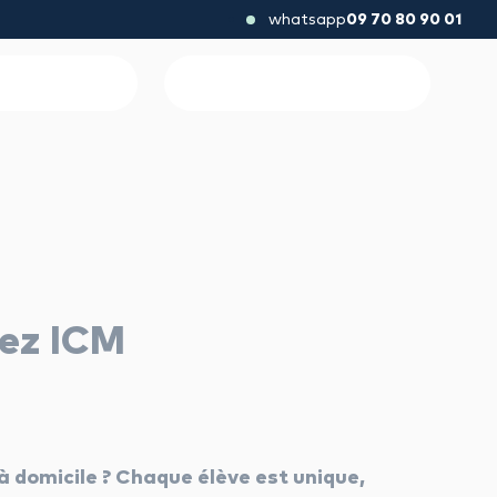
whatsapp
09 70 80 90 01
hez ICM
 à domicile ? Chaque élève est unique,