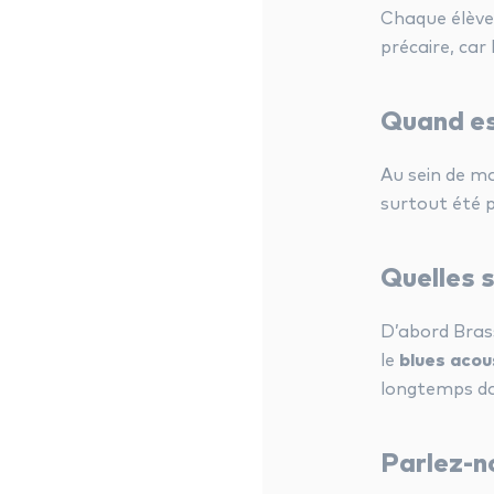
Chaque élève 
précaire, ca
Quand es
Au sein de ma
surtout été p
Quelles s
D’abord Bras
le
blues acou
longtemps da
Parlez-n