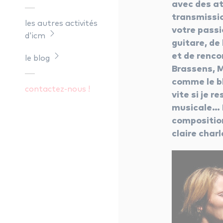
avec des at
transmissi
les autres activités
votre passi
d'icm
guitare, de
et de renco
le blog
Brassens, M
comme le bl
contactez-nous !
vite si je 
musicale… 
composition
claire char