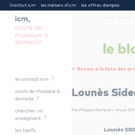
Panneau de gestion des cookies
l’institut icm
les métiers d’icm
les offres d’emploi
-
-
Home
le blog
le
bl
Retour à la liste des art
le concept icm
Lounès Side
cours de musique à
domicile
Par Philippe Barraud — 14 juin 201
chercher un
enseignant
Lounès SIDE
les tarifs