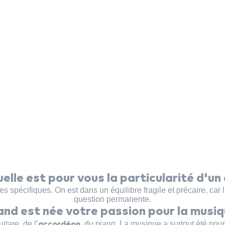
lle est pour vous la particularité d'un 
 spécifiques. On est dans un équilibre fragile et précaire, ca
question permanente.
nd est née votre passion pour la musiq
tare, de l’
, du piano. La musique a surtout été pou
accordéon