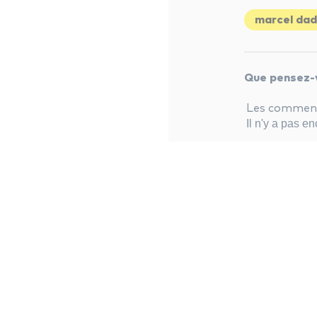
marcel dad
Que pensez-v
Les commenta
Il n'y a pas 