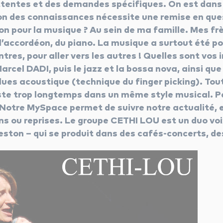
tentes et des demandes spécifiques. On est dans un
on des connaissances nécessite une remise en qu
on pour la musique ? Au sein de ma famille. Mes fr
 l’accordéon, du piano. La musique a surtout été p
ntres, pour aller vers les autres ! Quelles sont vos
arcel DADI, puis le jazz et la bossa nova, ainsi qu
ues acoustique (technique du finger picking). Tout
reste trop longtemps dans un même style musical. P
Notre MySpace permet de suivre notre actualité, 
s ou reprises. Le groupe CETHI LOU est un duo voix
leston – qui se produit dans des cafés-concerts, d