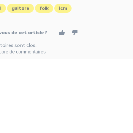
i
guitare
folk
icm
ous de cet article ?
ires sont clos.
encore de commentaires