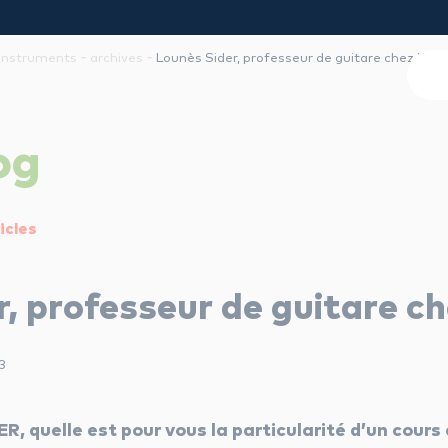
-
-
Instruments
archives
Lounès Sider, professeur de guitare chez ICM
og
icles
r, professeur de guitare c
3
R, quelle est pour vous la particularité d’un cours