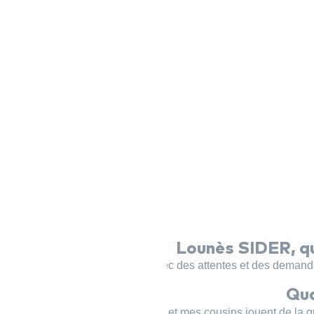
Lounès SIDER, que
Chaque élève est unique, avec des attentes et des demandes
Qua
Au sein de ma famille. Mes frères et mes cousins jouent de la gui