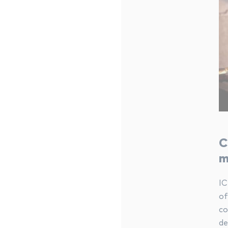
C
m
IC
of
co
de