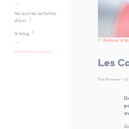
les autres activités
d'icm
le blog
Retour à la 
contactez-nous !
Les C
Par Floriane — 2
D
p
a
Al