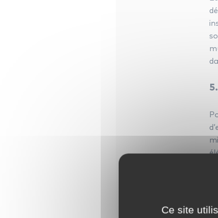
d
in
so
mu
da
5
P
d’
mi
él
pr
6
Ce site util