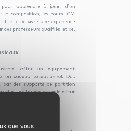
t pour apprendre à jouer d’un
r la composition, les cours ICM
 chance de vivre une expérience
 des professeurs qualifiés, et ce,
usicaux
icale, offrir un équipement
re un cadeau exceptionnel. Des
t par des supports de partition
 en plus une touche spéciale à leur
ceux que vous