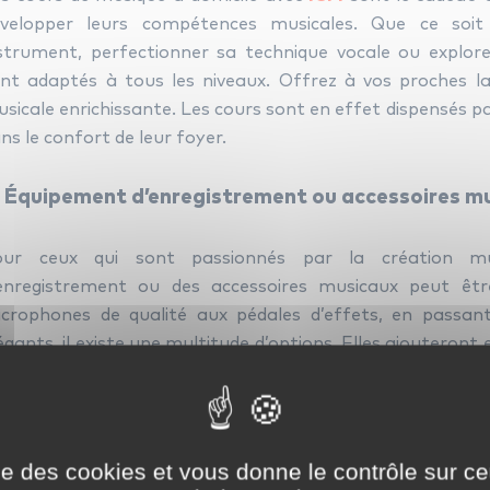
évelopper leurs compétences musicales. Que ce soi
strument, perfectionner sa technique vocale ou explore
nt adaptés à tous les niveaux. Offrez à vos proches la
sicale enrichissante. Les cours sont en effet dispensés par
ns le confort de leur foyer.
. Équipement d’enregistrement ou accessoires m
our ceux qui sont passionnés par la création mus
enregistrement ou des accessoires musicaux peut êt
crophones de qualité aux pédales d’effets, en passan
égants, il existe une multitude d’options. Elles ajouteront
atique musicale.
. Livres sur la musique ou biographies d’artistes
ise des cookies et vous donne le contrôle sur 