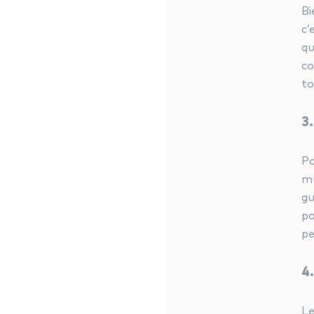
Bi
c’
qu
co
to
3
Po
mu
gu
pa
pe
4
Le