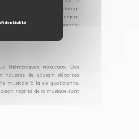
rtainement un bon livre sur la
xplorez des titres qui explorent
 aussi penser à ceux qui plongent
nfidentialité
 manière intelligente de fusionner
aux thématiques musicaux. Des
x housses de coussin décorées
e musicale à la vie quotidienne.
aison inspirés de la musique sont