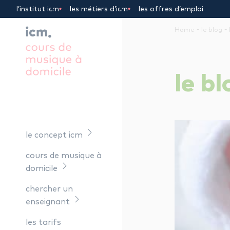
Panneau de gestion des cookies
l’institut icm
les métiers d’icm
les offres d’emploi
-
-
Home
le blog
le
bl
le concept icm
cours de musique à
domicile
chercher un
enseignant
les tarifs