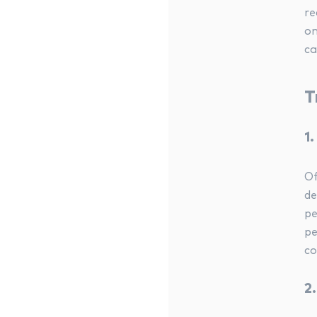
re
on
ca
T
1
Of
de
pe
pe
co
2