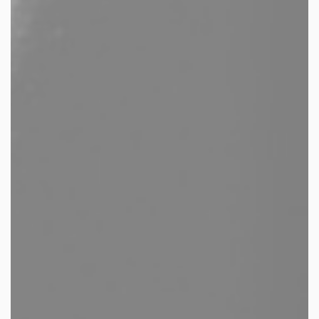
les autres activités d'icm
le blog
les métiers d’icm
offres d’emploi
contactez-nous !