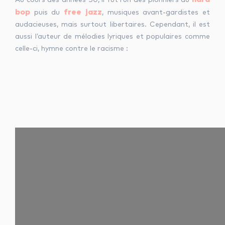
Au cours des années 50, il fut l’un des pionniers du
bop
free jazz
puis du
, musiques avant-gardistes et
audacieuses, mais surtout libertaires. Cependant, il est
aussi l’auteur de mélodies lyriques et populaires comme
celle-ci, hymne contre le racisme :
u cours des années 50,
il fut l’un des pionniers du
hard bop
puis du
free
,
musiques avant-gardistes et audacieuses, u cours des
années 50, il fut l’un des pionniers du
hard bop
puis du
free
, musiques avant-gardistes et audacieuses, mais
surtout libertaires.