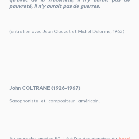
qu’avec de la fraternité, il n’y aurait pas de
pauvreté, il n’y aurait pas de guerres.
u cours des
années 50, il fut l’un des pionniers du
hard bop
puis du
free
, musiques
(entretien avec Jean Clouzet et Michel Delorme, 1963)
Jazz u cours des années 50, il fut l’un des pionniers du
hard bop
puis du
free
, musiques avant-gardistes et
audacieuses, mais surtout libertaires. u cours des années
50, il fut l’un des pionniers du
hard bop
puis du
free
,
musiques
John COLTRANE (1926-1967)
Saxophoniste et compositeur américain.
u cours des
années 50, il fut l’un des pionniers du
hard bop
puis du
free
, musiques avant-gardistes et audacieuses, mais
surtout libertaires.
hard