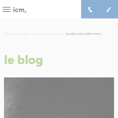
Panneau de gestion des cookies
-
-
-
Home
le blog
le coin des curieux
Le jazz est selon moi…
le concept icm
le
blog
cours de musique à domicile
chercher un enseignant
les tarifs