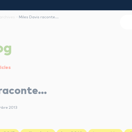
-
archives
Miles Davis raconte...
og
icles
 raconte…
mbre 2013