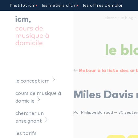
Panneau de gestion des cookies
l’institut icm
les métiers d’icm
les offres d’emploi
-
-
Home
le blog
le
bl
Retour à la liste des art
le concept icm
Miles Davis
cours de musique à
domicile
Par Philippe Barraud — 30 septe
chercher un
enseignant
les tarifs