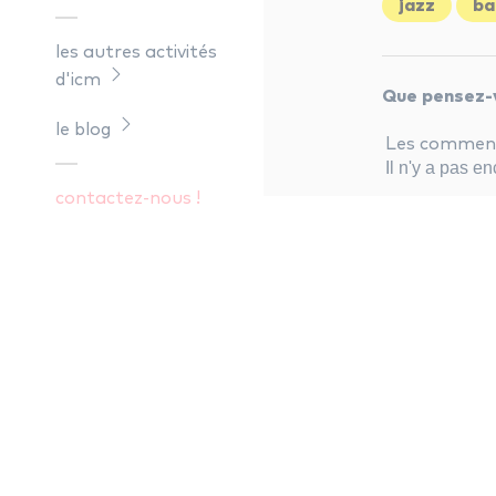
jazz
ba
les autres activités
d'icm
Que pensez-v
le blog
Les commenta
Il n'y a pas 
contactez-nous !