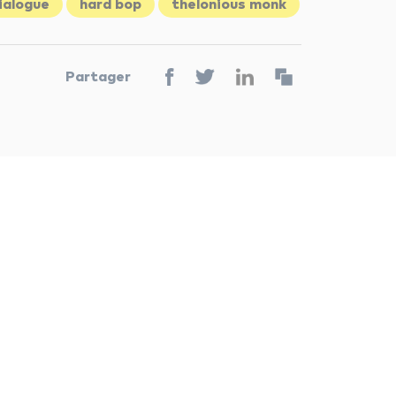
ialogue
hard bop
thelonious monk
Partager