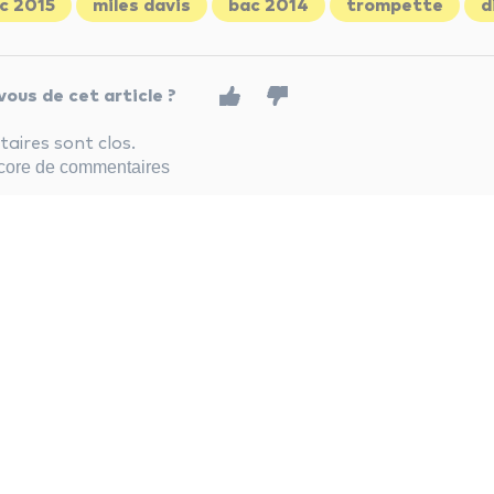
c 2015
miles davis
bac 2014
trompette
d
ous de cet article ?
ires sont clos.
encore de commentaires