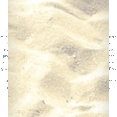
Un "collectif" de DJs, c'est en quelque sorte l'équivalent en
musiques électroniques d'un "supergroupe" de rock : la rencontre
de musiciens issus de groupes préexistants, pour former un
nouveau groupe (voir par exemple le fameux supergroupe de
Emerson, Lake & Palmer
progressive rock
dans les années
70). Ainsi, le collectif C2C associe quatre artistes issus de deux
groupes de DJs
aux styles assez différents
:
BEAT TORRENT
et
HOCUS POCUS
.
D'un côté, les musiciens de BEAT TORRENT sont surtout connus
pour leur mélange détonnant de
house music
et de
rock
: