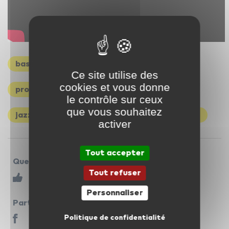
basse obstinée
bac 2014
c2c
Ce site utilise des
cookies et vous donne
progressive rock
musique électronique
le contrôle sur ceux
que vous souhaitez
jazz
daft punk
house music
actuel
activer
Tout accepter
Que pensez-vous de cet article ?
Tout refuser
Personnaliser
Partager
Politique de confidentialité