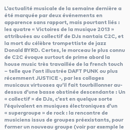
L’actualité musicale de la semaine dernière a
les autres activités d'icm
été marquée par deux événements en
apparence sans rapport, mais pourtant liés :
le blog
les quatre « Victoires de la musique 2013 »
attribuées au collectif de DJs nantais C2C, et
la mort du célèbre trompettiste de jazz
Donald BYRD. Certes, le morceau le plus connu
les métiers d’icm
de C2C évoque surtout de prime abord la
house music très travaillée de la french touch
offres d’emploi
– telle que l’ont illustrée DAFT PUNK ou plus
récemment JUSTICE -, par les collages
contactez-nous !
musicaux virtuoses qu’il fait tourbillonner au-
dessus d’une basse obstinée descendante : Un
« collectif » de DJs, c’est en quelque sorte
l’équivalent en musiques électroniques d’un
« supergroupe » de rock : la rencontre de
musiciens issus de groupes préexistants, pour
former un nouveau groupe (voir par exemple le