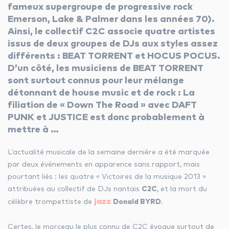
fameux supergroupe de progressive rock
Emerson, Lake & Palmer dans les années 70).
Ainsi, le collectif C2C associe quatre artistes
facebook
youtube
linkedin
issus de deux groupes de DJs aux styles assez
différents : BEAT TORRENT et HOCUS POCUS.
instagram
whatsapp
D’un côté, les musiciens de BEAT TORRENT
sont surtout connus pour leur mélange
détonnant de house music et de rock : La
filiation de « Down The Road » avec DAFT
PUNK et JUSTICE est donc probablement à
mettre à …
L’actualité musicale de la semaine dernière a été marquée
par deux événements en apparence sans rapport, mais
pourtant liés : les quatre « Victoires de la musique 2013 »
attribuées au
collectif de DJs
nantais
C2C
, et la mort du
jazz
célèbre trompettiste de
Donald BYRD
.
Certes, le morceau le plus connu de C2C évoque surtout de