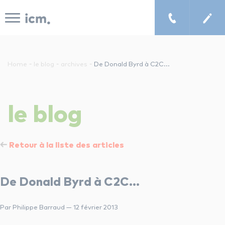
Panneau de gestion des cookies
-
-
-
Home
le blog
archives
De Donald Byrd à C2C...
le concept icm
le
blog
cours de musique à domicile
Retour à la liste des articles
chercher un enseignant
De Donald Byrd à C2C…
les tarifs
Par Philippe Barraud — 12 février 2013