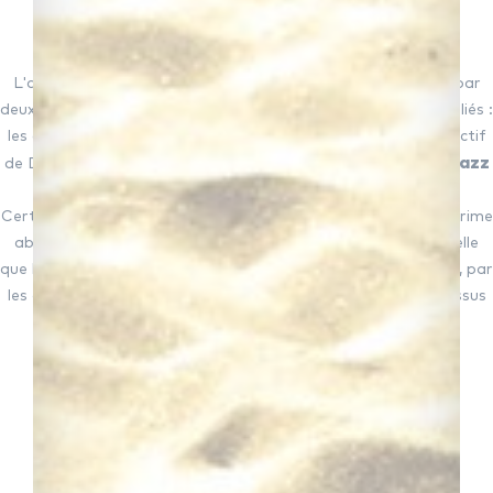
L'actualité musicale de la semaine dernière a été marquée par
deux événements en apparence sans rapport, mais pourtant liés :
les quatre "Victoires de la musique 2013" attribuées au
collectif
jazz
de DJs
nantais
C2C
, et la mort du célèbre trompettiste de
Donald BYRD
.
Certes, le morceau le plus connu de C2C évoque surtout de prime
abord la
house music
très travaillée de la
french touch
- telle
que l'ont illustrée DAFT PUNK ou plus récemment JUSTICE -, par
les collages musicaux virtuoses qu'il fait tourbillonner au-dessus
basse obstinée
d'une
descendante :