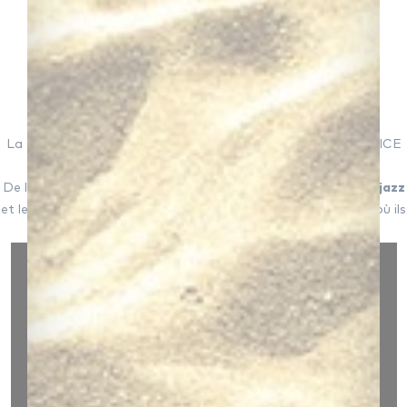
La filiation de "Down The Road" avec DAFT PUNK et JUSTICE
est donc probablement à mettre à leur compte.
De l'autre côté, le duo HOCUS POCUS est très attiré par le
jazz
et le
funk
, comme le montre cette belle prestation scénique où ils
invitèrent plusieurs saxophonistes :