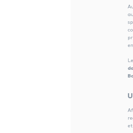
Au
au
sp
co
pr
en
Le
do
B
U
Af
re
et