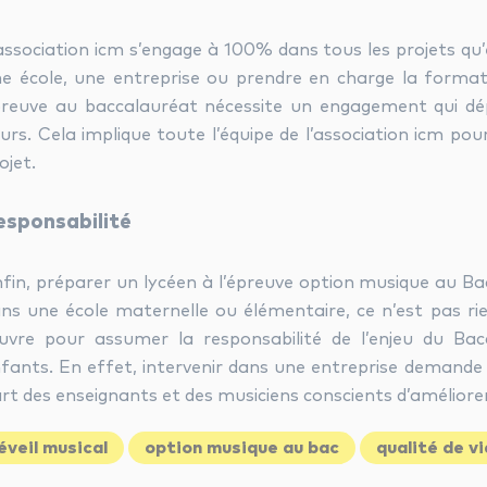
association icm s’engage à 100% dans tous les projets qu
e école, une entreprise ou prendre en charge la format
reuve au baccalauréat nécessite un engagement qui dép
urs. Cela implique toute l’équipe de l’association icm pou
ojet.
esponsabilité
fin, préparer un lycéen à l’épreuve option musique au B
ns une école maternelle ou élémentaire, ce n’est pas ri
vre pour assumer la responsabilité de l’enjeu du Bac
fants. En effet, intervenir dans une entreprise demand
rt des enseignants et des musiciens conscients d’améliorer l
éveil musical
option musique au bac
qualité de vi