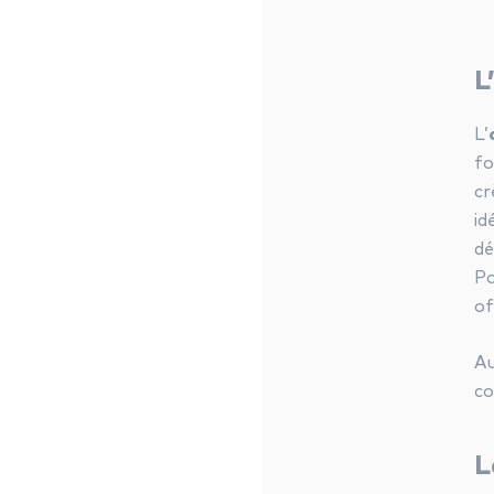
L
L’
fo
cr
id
dé
Pa
of
Au
co
L