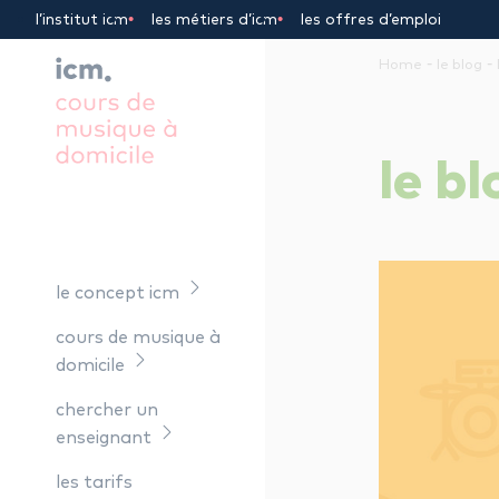
Panneau de gestion des cookies
l’institut icm
les métiers d’icm
les offres d’emploi
-
-
Home
le blog
le
bl
le concept icm
cours de musique à
domicile
chercher un
enseignant
les tarifs