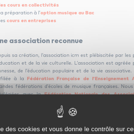
les cours en collectivités
la préparation à l’
option musique au Bac
les
cours en entreprises
ne association reconnue
puis sa création, l’association icm est plébiscitée par le
éducation et de la vie culturelle. L’association est agréée
unesse, de l’éducation populaire et de la vie associative
filiée à la
Fédération Française de l’Enseignement A
andes fédérations d’écoles de musique françaises. Nous
ivilégiées avec la
Fédération Nationale des Associa
onservatoires
. Ces dernières renforcent notre en
dagogique.
 grand nombre d’écoles maternelles et élémentaires, de
ise des cookies et vous donne le contrôle sur 
 comités d’entreprise collaborent avec l’association icm