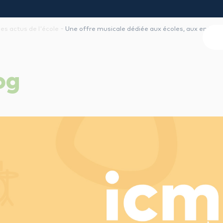
-
les actus de l'école
Une offre musicale dédiée aux écoles, aux entrepr
og