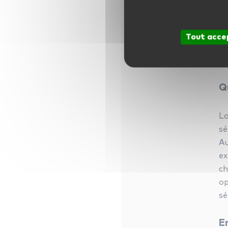
Vi
le
Tout acce
L
Q
La
sé
Au
ex
ch
op
sé
E