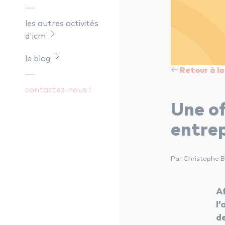
les autres activités
d'icm
le blog
Retour à la 
contactez-nous !
Une of
entrep
Par Christophe B
A
l’
de