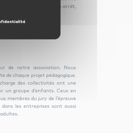
té, le conservatoire du 9ème arrdt,
KPMG…
nfidentialité
ponsabilité
eur de notre association. Nous
te de chaque projet pédagogique.
charge des collectivités ont une
rer un groupe d’enfants. Ceux en
ous membres du jury de l’épreuve
 dans les entreprises sont aussi
adultes.