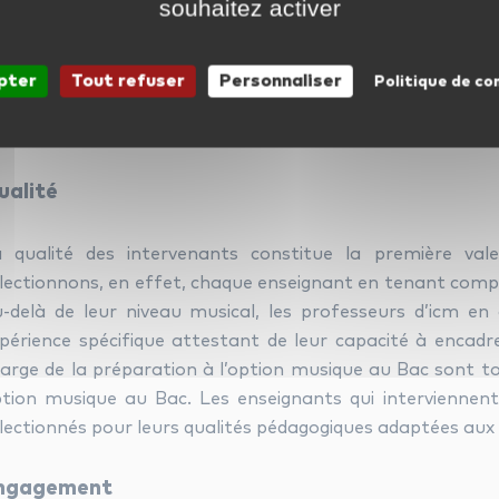
souhaitez activer
lle de Paris, de Neuilly, de Nanterre, le Ministère de la san
s entreprises Dassault aviation, CNES, Crédit Agricole, 
pter
Tout refuser
Personnaliser
Politique de co
es valeurs : qualité, engagement et res
ualité
 qualité des intervenants constitue la première val
lectionnons, en effet, chaque enseignant en tenant comp
-delà de leur niveau musical, les professeurs d’icm en 
périence spécifique attestant de leur capacité à encad
arge de la préparation à l’option musique au Bac sont t
tion musique au Bac. Les enseignants qui interviennent
lectionnés pour leurs qualités pédagogiques adaptées aux 
ngagement