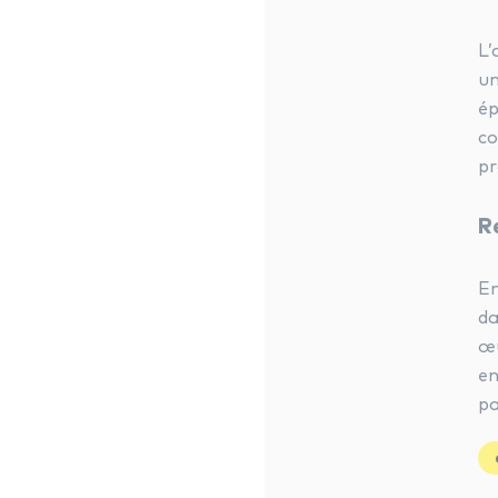
L’
un
ép
co
pr
R
En
da
œu
en
pa