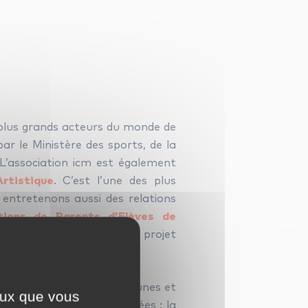
s plus grands acteurs du monde de
 par le Ministère des sports, de la
. L’association icm est également
rtistique
. C’est l’une des plus
 entretenons aussi des relations
tions de Parents d’Elèves de
thousiasme pour notre projet
 conservatoires, de communes et
ceux que vous
 depuis de nombreuses années : la