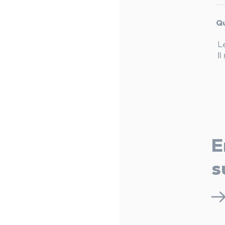
Qu
L
Il
E
s