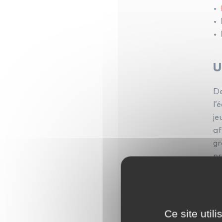
U
De
l’
je
af
gr
pr
C
pé
Un
Ce site util
de