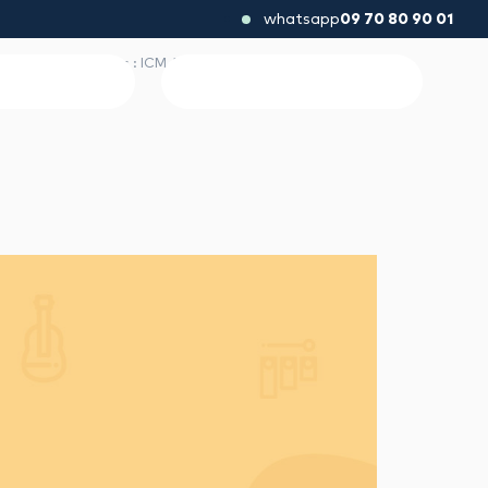
whatsapp
09 70 80 90 01
ises et aux lycéens : ICM Association