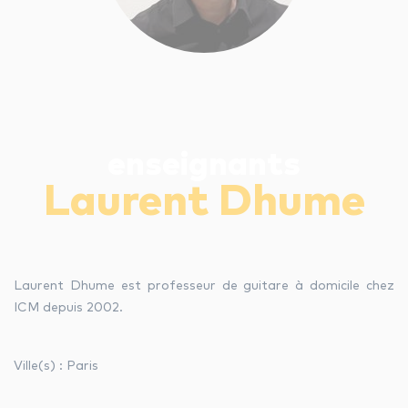
les autres activités d'icm
le blog
enseignants
les métiers d’icm
Laurent Dhume
offres d’emploi
contactez-nous !
Laurent Dhume est professeur de guitare à domicile chez
ICM depuis 2002.
Ville(s) : Paris