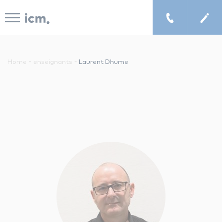
Panneau de gestion des cookies
-
-
Home
enseignants
Laurent Dhume
le concept icm
cours de musique à domicile
chercher un enseignant
les tarifs